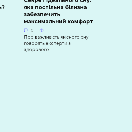
Секрет ідеального сну:
ь?
яка постільна білизна
забезпечить
максимальний комфорт
й
0
1
Про важливість якісного сну
говорять експерти зі
здорового