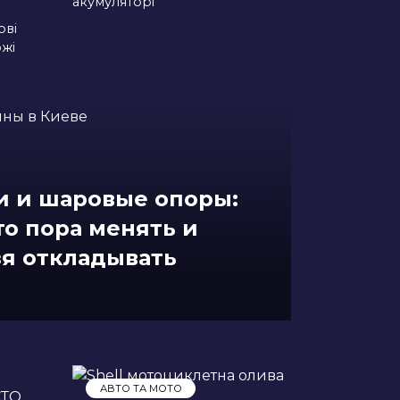
акумуляторі
ові
жі
и и шаровые опоры:
то пора менять и
я откладывать
АВТО ТА МОТО