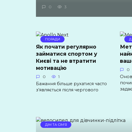
0
3
ПОРАДИ
Д
Як почати регулярно
Мет
займатися спортом у
най
Києві та не втратити
ваш
мотивацію
0
Онов
0
1
почин
Бажання більше рухатися часто
зада
з’являється після чергового
ДІМ ТА СІМ’Я