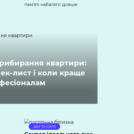
пам’яті набагато довше
рибирання квартири:
ек-лист і коли краще
фесіоналам
ДІМ ТА СІМ’Я