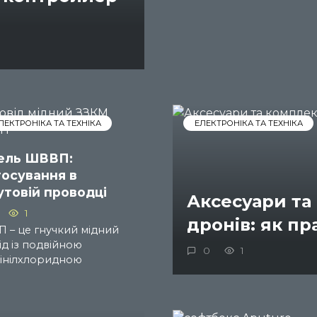
ЛЕКТРОНІКА ТА ТЕХНІКА
ЕЛЕКТРОНІКА ТА ТЕХНІКА
ель ШВВП:
тосування в
утовій проводці
Аксесуари та
1
дронів: як п
 – це гнучкий мідний
ід із подвійною
0
1
вінілхлоридною