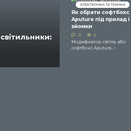
ЕЛЕКТРОНІКА ТА ТЕХНІКА
Як обрати софтбокс
Aputure під прилад і
зйомки
0
2
 світильники:
Модифікатор світла, або
софтбокс Aputure, –