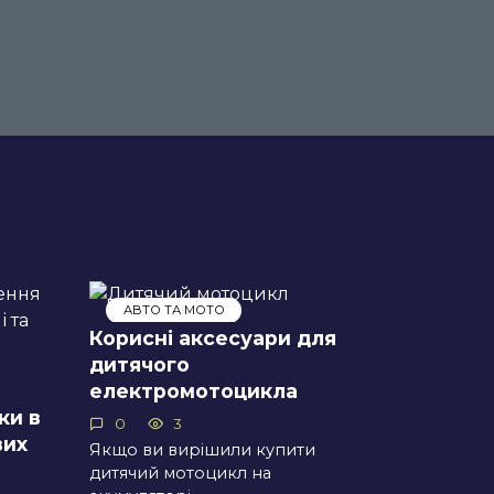
АВТО ТА МОТО
Корисні аксесуари для
дитячого
електромотоцикла
ки в
0
3
вих
Якщо ви вирішили купити
дитячий мотоцикл на