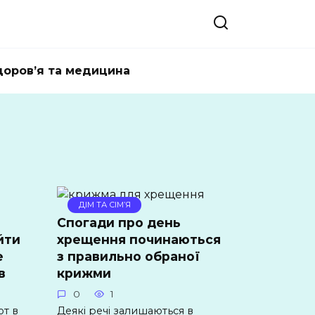
доров’я та медицина
ДІМ ТА СІМ’Я
Спогади про день
йти
хрещення починаються
е
з правильно обраної
в
крижми
0
1
т в
Деякі речі залишаються в