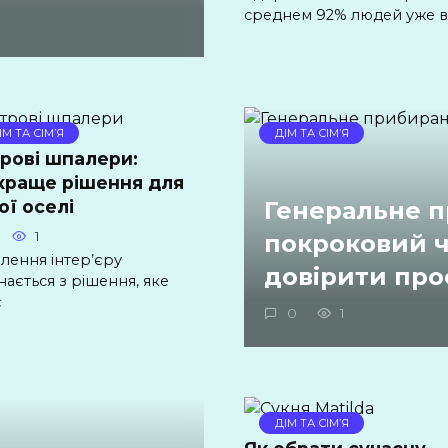
среднем 92% людей уже в
ІМ ТА СІМ’Я
ДІМ ТА СІМ’Я
рові шпалери:
краще рішення для
ої оселі
Генеральне п
1
покроковий ч
лення інтер’єру
довірити про
ається з рішення, яке
є
0
1
ДІМ ТА СІМ’Я