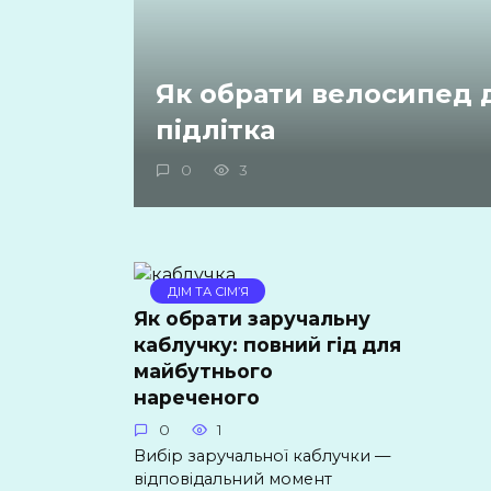
Як обрати велосипед 
підлітка
0
3
ДІМ ТА СІМ’Я
Як обрати заручальну
каблучку: повний гід для
майбутнього
нареченого
0
1
Вибір заручальної каблучки —
відповідальний момент