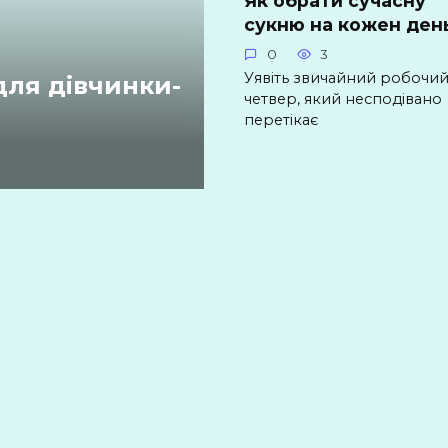
Як обрати сучасну
сукню на кожен ден
0
3
Уявіть звичайний робочи
для дівчинки-
четвер, який несподівано
перетікає