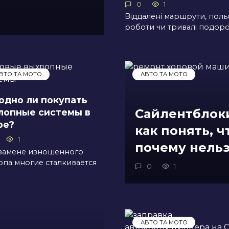
0
1
Віддалені маршрути, поль
роботи чи тривалі подоро
ВТО ТА МОТО
АВТО ТА МОТО
одно ли покупать
лопные системы в
Сайлентблок
ре?
как понять, ч
1
почему нельз
замене изношенного
опа многие сталкивается
0
1
АВТО ТА МОТО