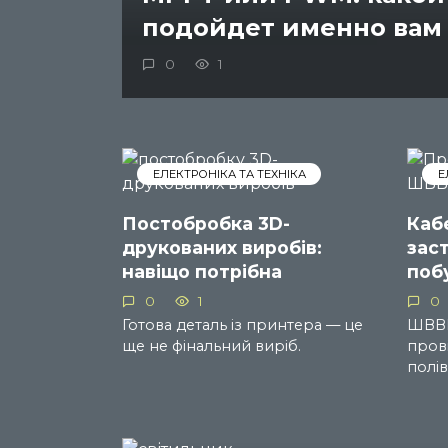
подойдет именно вам
0
1
ЕЛЕКТРОНІКА ТА ТЕХНІКА
Е
Постобробка 3D-
Каб
друкованих виробів:
зас
навіщо потрібна
поб
0
1
0
Готова деталь із принтера — це
ШВВП
ще не фінальний виріб.
пров
полі