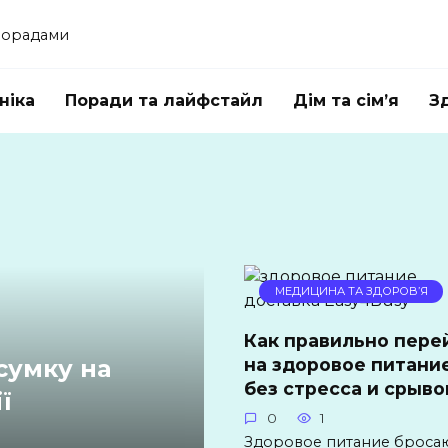
 порадами
ніка
Поради та лайфстайл
Дім та сім’я
З
МЕДИЦИНА ТА ЗДОРОВ’Я
Как правильно пере
на здоровое питани
сумку на
без стресса и срыво
ї
0
1
Здоровое питание бросаю