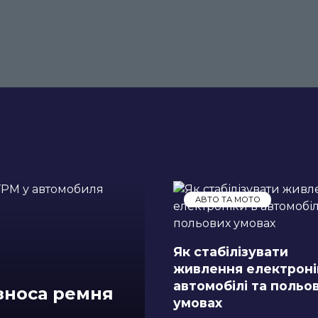
АВТО ТА МОТО
Як стабілізувати
живлення електроні
автомобілі та польо
зноса ремня
умовах