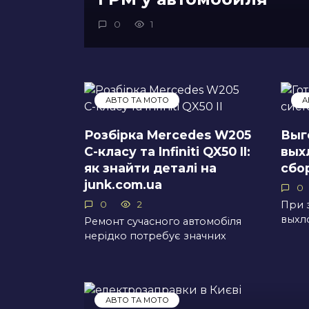
0
1
АВТО ТА МОТО
А
Розбірка Mercedes W205
Выг
C-класу та Infiniti QX50 II:
вых
як знайти деталі на
сбо
junk.com.ua
0
При 
0
2
выхл
Ремонт сучасного автомобіля
нерідко потребує значних
АВТО ТА МОТО