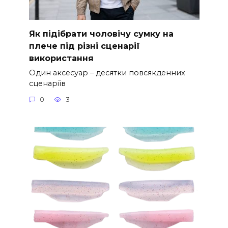
Як підібрати чоловічу сумку на
плече під різні сценарії
використання
Один аксесуар – десятки повсякденних
сценаріїв
0
3