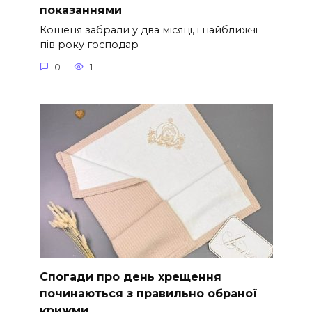
показаннями
Кошеня забрали у два місяці, і найближчі
пів року господар
0
1
Спогади про день хрещення
починаються з правильно обраної
крижми