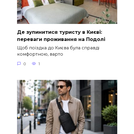
Де зупинитися туристу в Києві:
переваги проживання на Подолі
Щоб поїздка до Києва була справді
комфортною, варто
0
1