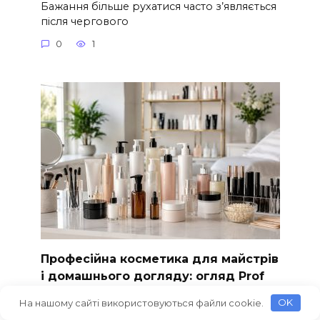
Бажання більше рухатися часто з’являється
після чергового
0
1
Професійна косметика для майстрів
і домашнього догляду: огляд Prof
Distribution
На нашому сайті використовуються файли cookie.
OK
Результат будь-якої б’юті-процедури