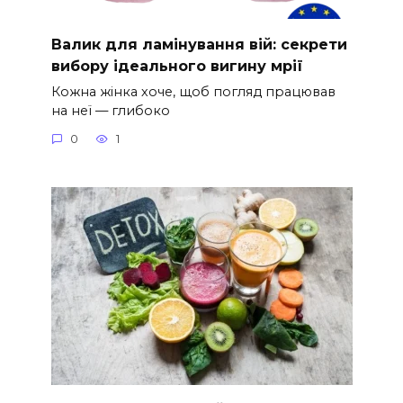
Валик для ламінування вій: секрети
вибору ідеального вигину мрії
Кожна жінка хоче, щоб погляд працював
на неї — глибоко
0
1