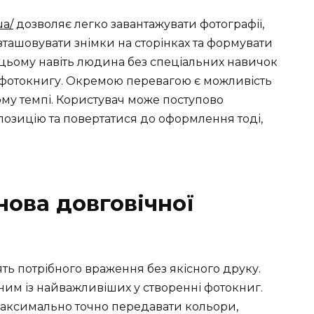
ua/
дозволяє легко завантажувати фотографії,
ташовувати знімки на сторінках та формувати
 цьому навіть людина без спеціальних навичок
 фотокнигу. Окремою перевагою є можливість
му темпі. Користувач може поступово
позицію та повертатися до оформлення тоді,
нова довговічної
ять потрібного враження без якісного друку.
ним із найважливіших у створенні фотокниг.
 максимально точно передавати кольори,