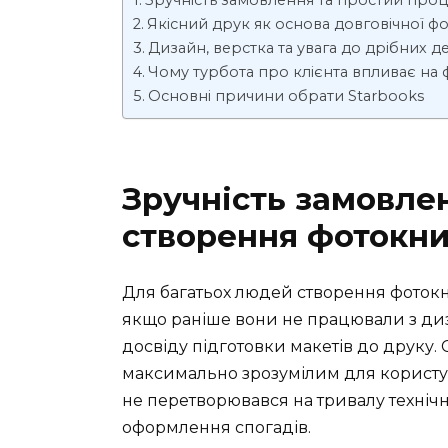
Зручність замовлення та простий про
Якісний друк як основа довговічної ф
Дизайн, верстка та увага до дрібних д
Чому турбота про клієнта впливає на 
Основні причини обрати Starbooks
Зручність замовле
створення фотокн
Для багатьох людей створення фоток
якщо раніше вони не працювали з д
досвіду підготовки макетів до друку.
максимально зрозумілим для користу
не перетворювався на тривалу техніч
оформлення спогадів.