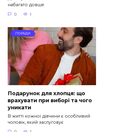
набагато довше
0
1
ПОРАДИ
Подарунок для хлопця: що
врахувати при виборі та чого
уникати
В житті кожної дівчини є особливий
чоловік, який заслуговує
0
1