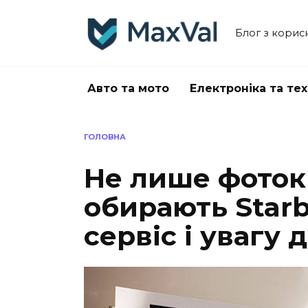
Перейти
до
Блог з корис
вмісту
Авто та мото
Електроніка та тех
ГОЛОВНА
Не лише фоток
обирають Starb
сервіс і увагу 