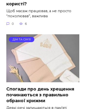
користі?
Щоб масаж працював, а не просто
“поколював”, важлива
0
6
ДІМ ТА СІМ’Я
Спогади про день хрещення
починаються з правильно
обраної крижми
Деякі речі залишаються в пам’яті