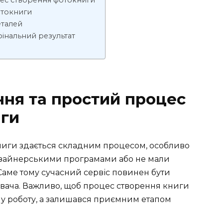
цес створення фотокниги
отокниги
еталей
фінальний результат
ння та простий процес
иги
ниги здається складним процесом, особливо
изайнерськими програмами або не мали
 Саме тому сучасний сервіс повинен бути
вача. Важливо, щоб процес створення книги
ну роботу, а залишався приємним етапом