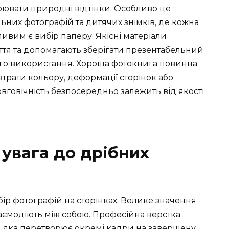
орювати природні відтінки. Особливо це
льних фотографій та дитячих знімків, де кожна
вим є вибір паперу. Якісні матеріали
ття та допомагають зберігати презентабельний
ного використання. Хороша фотокнига повинна
трати кольору, деформації сторінок або
вговічність безпосередньо залежить від якості
 увага до дрібних
ір фотографій на сторінках. Велике значення
взаємодіють між собою. Професійна верстка
у, яка перетворює окремі кадри на завершену