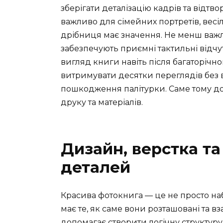
зберігати деталізацію кадрів та відтв
важливо для сімейних портретів, весі
дрібниця має значення. Не менш важли
забезпечують приємні тактильні відчу
вигляд книги навіть після багаторіч
витримувати десятки переглядів без в
пошкодження палітурки. Саме тому до
друку та матеріалів.
Дизайн, верстка та
деталей
Красива фотокнига — це не просто наб
має те, як саме вони розташовані та 
допомагає створити логічну структур