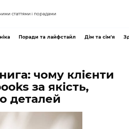
ними статтями і порадами
ніка
Поради та лайфстайл
Дім та сім’я
З
нига: чому клієнти
ooks за якість,
до деталей