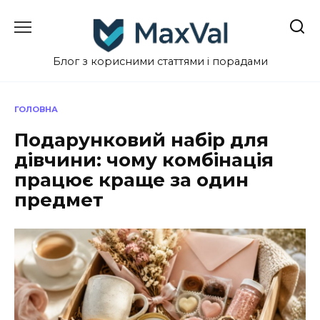
Перейти
до
вмісту
Блог з корисними статтями і порадами
ГОЛОВНА
Подарунковий набір для
дівчини: чому комбінація
працює краще за один
предмет