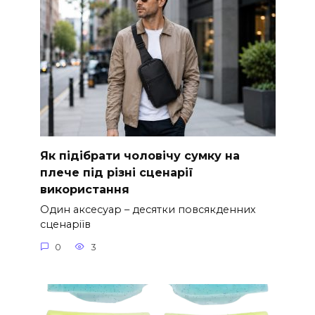
Як підібрати чоловічу сумку на
плече під різні сценарії
використання
Один аксесуар – десятки повсякденних
сценаріїв
0
3