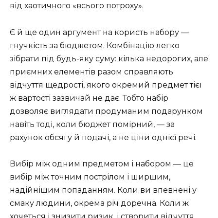
від хаотичного «всього потроху».
Є й ще один аргумент на користь набору —
гнучкість за бюджетом. Комбінацію легко
зібрати під будь-яку суму: кілька недорогих, але
приємних елементів разом справляють
відчуття щедрості, якого окремий предмет тієї
ж вартості зазвичай не дає. Тобто набір
дозволяє виглядати продуманим подарунком
навіть тоді, коли бюджет помірний, — за
рахунок обсягу й подачі, а не ціни однієї речі.
Вибір між одним предметом і набором — це
вибір між точним пострілом і ширшим,
надійнішим попаданням. Коли ви впевнені у
смаку людини, окрема річ доречна. Коли ж
хочеться і знизити ризик, і створити відчуття