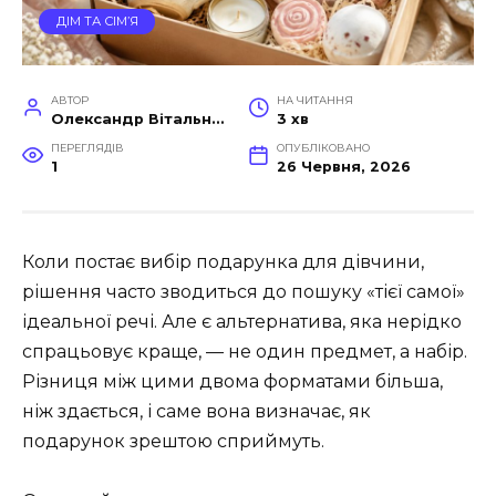
ДІМ ТА СІМ’Я
АВТОР
НА ЧИТАННЯ
Олександр Вітальний
3 хв
ПЕРЕГЛЯДІВ
ОПУБЛІКОВАНО
1
26 Червня, 2026
Коли постає вибір подарунка для дівчини,
рішення часто зводиться до пошуку «тієї самої»
ідеальної речі. Але є альтернатива, яка нерідко
спрацьовує краще, — не один предмет, а набір.
Різниця між цими двома форматами більша,
ніж здається, і саме вона визначає, як
подарунок зрештою сприймуть.