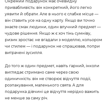
Окремий подарунок має очевидну
привабливість: він конкретний, його легко
уявити й обрати. Але в нього є слабке місце —
він ставить усе на одну карту. Якщо ви точно
знаєте смак людини, один влучний предмет —
чудове рішення. Якщо ж є хоч тінь сумніву,
ризик зростає: не вгадали з моделлю, кольором
чи стилем — і подарунок не спрацював, попри
витрачені зусилля.
До того ж один предмет, навіть гарний, інколи
виглядає стримано саме через свою
одиничність: він не створює відчуття події,
розпакування, маленького свята. А для
подарунка дівчині це відчуття нерідко важить
не менше за саму річ.