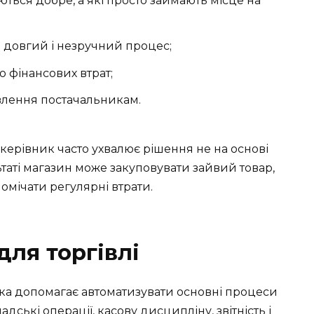
аються добре, а які просто займають місце на
 довгий і незручний процес;
 фінансових втрат;
лення постачальникам.
 керівник часто ухвалює рішення не на основі
льтаті магазин може закуповувати зайвий товар,
омічати регулярні втрати.
ля торгівлі
яка допомагає автоматизувати основні процеси
адські операції, касову дисципліну, звітність і