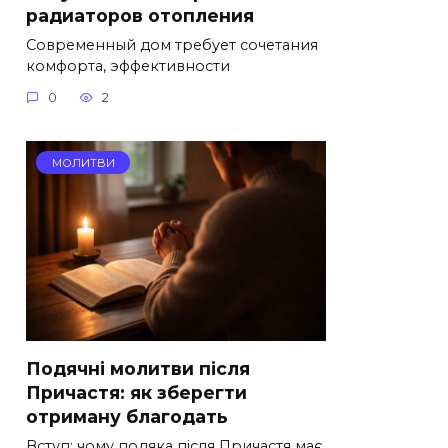
радиаторов отопления
Современный дом требует сочетания
комфорта, эффективности
0
2
МОЛИТВИ
Подячні молитви після
Причастя: як зберегти
отриману благодать
Вступ: чому подяка після Причастя має