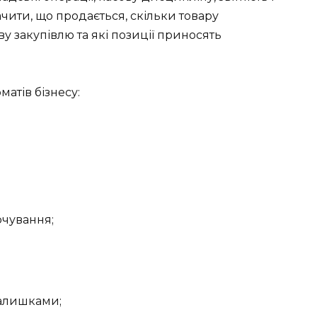
чити, що продається, скільки товару
у закупівлю та які позиції приносять
матів бізнесу:
рчування;
залишками;