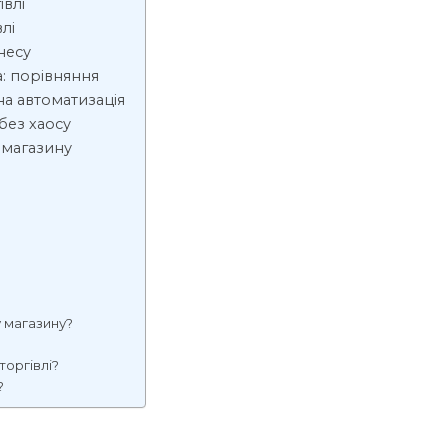
івлі
лі
несу
а: порівняння
на автоматизація
без хаосу
 магазину
 магазину?
торгівлі?
?