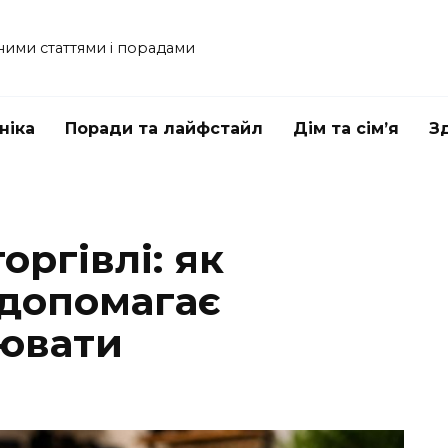
ними статтями і порадами
ніка
Поради та лайфстайл
Дім та сім’я
З
оргівлі: як
 допомагає
ювати