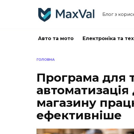
Перейти
до
Блог з корис
вмісту
Авто та мото
Електроніка та тех
ГОЛОВНА
Програма для т
автоматизація
магазину прац
ефективніше