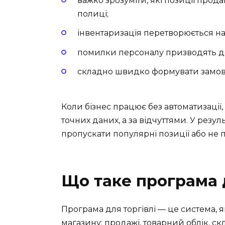
важко зрозуміти, які позиції прод
полиці;
інвентаризація перетворюється на
помилки персоналу призводять до
складно швидко формувати замов
Коли бізнес працює без автоматизації,
точних даних, а за відчуттями. У резу
пропускати популярні позиції або не п
Що таке програма д
Програма для торгівлі — це система, 
магазину: продажі, товарний облік, скл