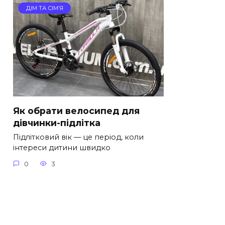
ДІМ ТА СІМ’Я
Як обрати велосипед для
дівчинки-підлітка
Підлітковий вік — це період, коли
інтереси дитини швидко
0
3