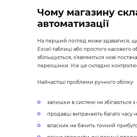
Чому магазину скл
автоматизації
На перший погляд може здаватися, що
Excel-таблиці або простого касового об
збільшується, з’являються нові постач
переоцінки. Усе це складно контролю
Найчастіші проблеми ручного обліку:
залишки в системі не збігаються з
продавці витрачають багато часу н
власник не бачить точний прибуток