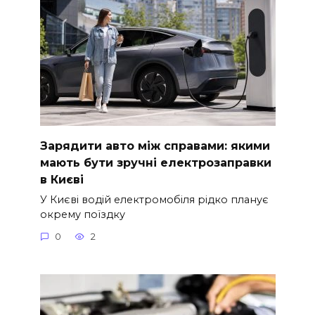
Зарядити авто між справами: якими
мають бути зручні електрозаправки
в Києві
У Києві водій електромобіля рідко планує
окрему поїздку
0
2