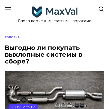
Перейти
до
вмісту
Блог з корисними статтями і порадами
ГОЛОВНА
Выгодно ли покупать
выхлопные системы в
сборе?
АВТО ТА МОТО